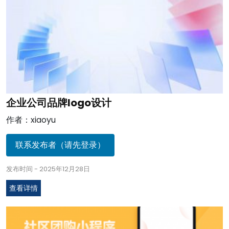
企业公司品牌logo设计
作者：xiaoyu
联系发布者（请先登录）
发布时间
- 2025年12月28日
查看详情