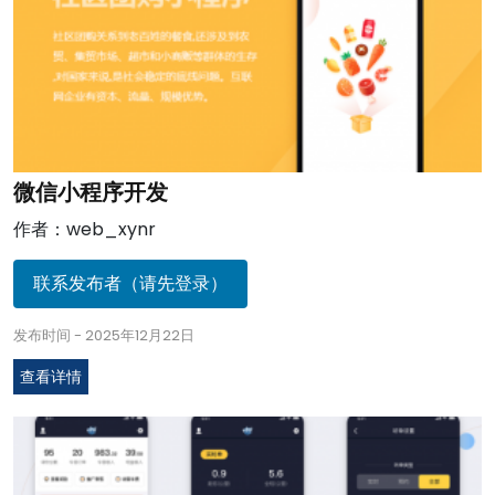
微信小程序开发
作者：web_xynr
联系发布者（请先登录）
发布时间
- 2025年12月22日
查看详情