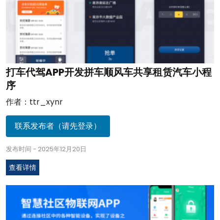
打车代驾APP开发拼车顺风车共享租赁汽车小程
序
作者：ttr_xynr
联系发布者（请先登录）
发布时间
- 2025年12月20日
查看详情